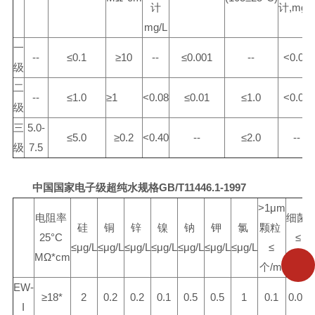
计
计
,mg/L
mg/L
一
--
≤0.1
≥10
--
≤0.001
--
<0.01
级
二
--
≤1.0
≥1
<0.08
≤0.01
≤1.0
<0.02
级
三
5.0-
≤5.0
≥0.2
<0.40
--
≤2.0
--
级
7.5
中国国家电子级超纯水规格
GB/T11446.1-1997
>1μm
电阻率
细菌
硅
铜
锌
镍
钠
钾
氯
颗粒
25°C
≤
≤μg/L
≤μg/L
≤μg/L
≤μg/L
≤μg/L
≤μg/L
≤μg/L
≤
MΩ*cm
个
/ml
个
/ml
EW-
≥18
*
2
0.2
0.2
0.1
0.5
0.5
1
0.1
0.01
I