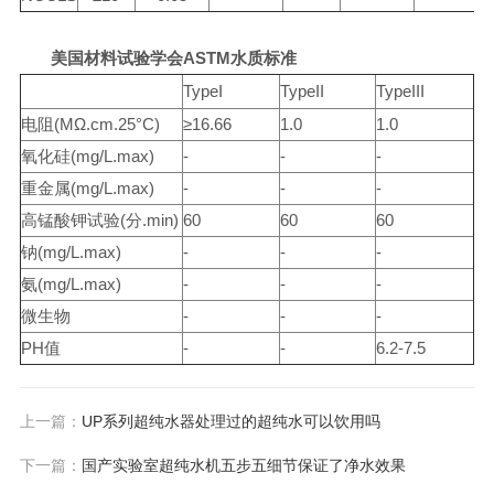
美国材料试验学会
ASTM
水质标准
TypeI
TypeII
TypeIII
电阻
(MΩ.cm.25°C)
≥16.66
1.0
1.0
氧化硅
(mg/L.max)
-
-
-
重金属
(mg/L.max)
-
-
-
高锰酸钾试验
(
分
.min)
60
60
60
钠
(mg/L.max)
-
-
-
氨
(mg/L.max)
-
-
-
微生物
-
-
-
PH
值
-
-
6.2-7.5
上一篇：
UP系列超纯水器处理过的超纯水可以饮用吗
下一篇：
国产实验室超纯水机五步五细节保证了净水效果