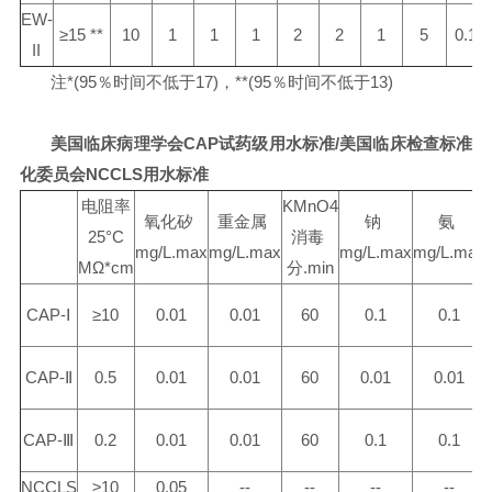
EW-
≥15 **
10
1
1
1
2
2
1
5
0.1
II
注
*(95
％时间不低于
17)
，
**(95
％时间不低于
13)
美国临床病理学会
CAP
试药级用水标准
/
美国临床检查标准
化委员会
NCCLS
用水标准
电阻率
KMnO4
氧化矽
重金属
钠
氨
25°C
消毒
mg/L.max
mg/L.max
mg/L.max
mg/L.max
MΩ*cm
分
.min
CAP-
Ⅰ
≥10
0.01
0.01
60
0.1
0.1
CAP-
Ⅱ
0.5
0.01
0.01
60
0.01
0.01
CAP-
Ⅲ
0.2
0.01
0.01
60
0.1
0.1
NCCLS
≥10
0.05
--
--
--
--