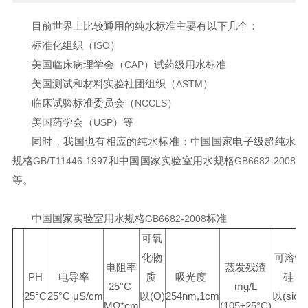
目前世界上比较通用的纯水标准主要有以下几个：
标准化组织（
）
ISO
美国临床病理学会（
）试药级用水标准
CAP
美国测试和材料实验社团组织（
）
ASTM
临床试验标准委员会（
）
NCCLS
美国药学会（
）等
USP
同时，我国也有相应的纯水标准：中国国家电子级超纯水
规格
和中国国家实验室用水规格
GB/T11446-1997
GB6682-2008
等。
中国国家实验室用水规格
标准
GB6682-2008
可氧
化物
可溶性
电阻率
蒸发残渣
PH
电导率
质
吸光度
硅
25°C
mg/L
25°C
25°C μS/cm
以
(O)
254nm,1cm
以
(sio2)
MΩ*cm
(105±25°C)