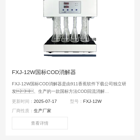
FXJ-12W国标COD消解器
FXJ-12W国标COD消解器是由911香蕉软件下载公司独立研
发、生产的一款国标方法COD回流消解
器，是根据中华人民共和国环境保护标准“HJ 828-
更新时间：
2025-07-17
型号：
FXJ-12W
2017水质 化学需氧量的测定 重铬酸盐法”，进行开发
厂商性质：
生产厂家
研制的实用新型国标COD消解器，适用于地表
水、生活污水和工业废水中化学需氧量的测
查看详情
定。